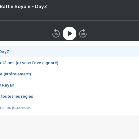
 Battle Royale - DayZ
 DayZ
 a 13 ans (et vous l'avez ignoré)
e (littéralement)
im Rayan
 toutes les règles
s les jeux vidéo
us choquant de Rockstar ? - Le scandale BULLY
e plus moche de Steam